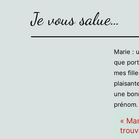
Je vous salue…
Marie : 
que port
mes fill
plaisant
une bonn
prénom.
« Mar
trouv