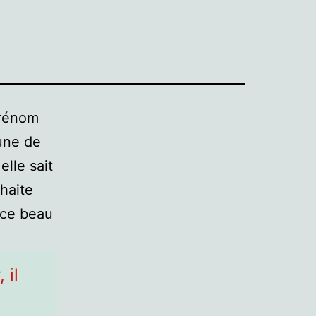
prénom
une de
elle sait
haite
 ce beau
 il