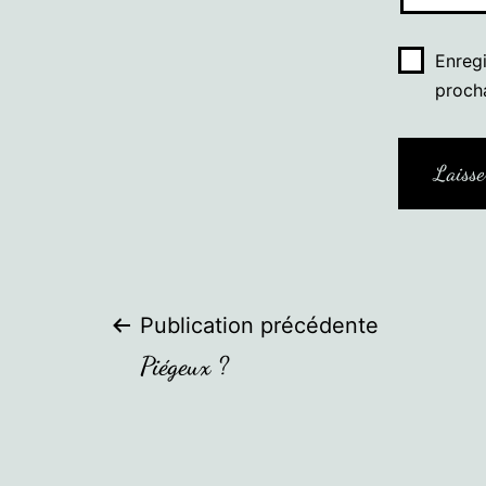
Enreg
proch
Navigation
Publication précédente
Piégeux ?
de
l’article