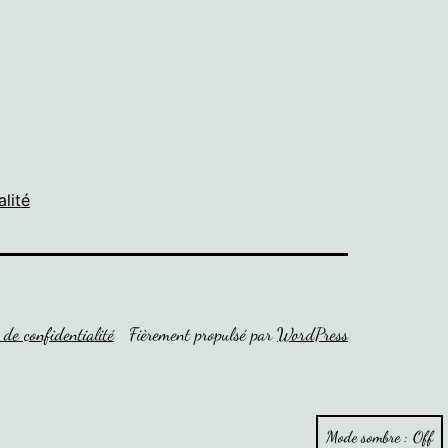
alité
 de confidentialité
Fièrement propulsé par
WordPress
Mode sombre :