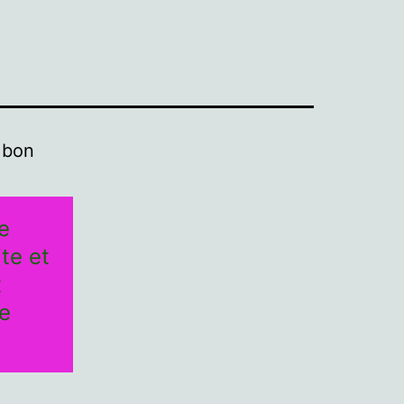
n bon
e
te et
t
de