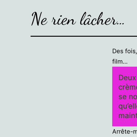
Ne rien lâcher…
Des fois
film…
Deux 
crème
se no
qu’el
maint
Arrête-m