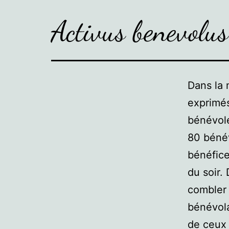
Activus benevolus
Dans la 
exprimés
bénévole
80 bénév
bénéfice
du soir.
combler 
bénévola
de ceux 