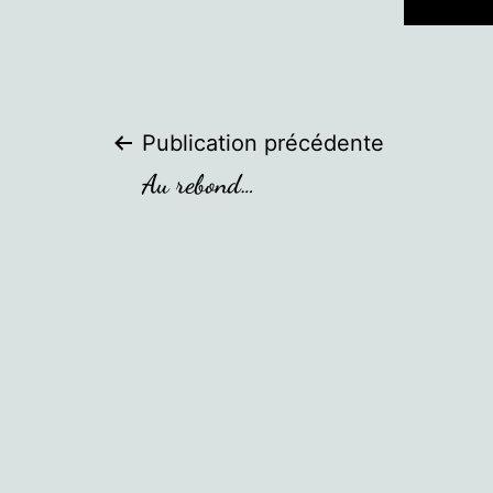
Navigation
Publication précédente
Au rebond…
de
l’article