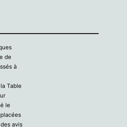
iques
ue de
essés à
la Table
our
é le
éplacées
 des avis