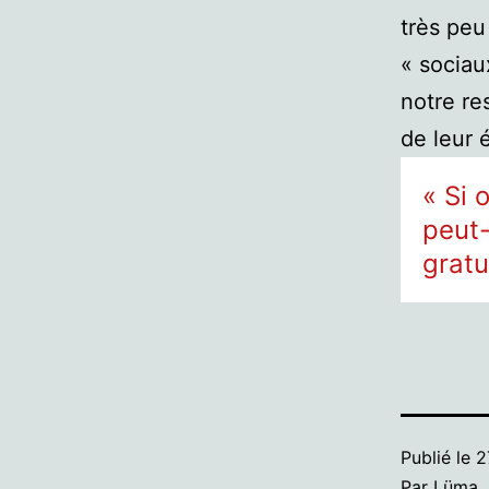
très peu
« sociau
notre re
de leur 
« Si 
peut-
gratu
Publié le
2
Par
Lüma