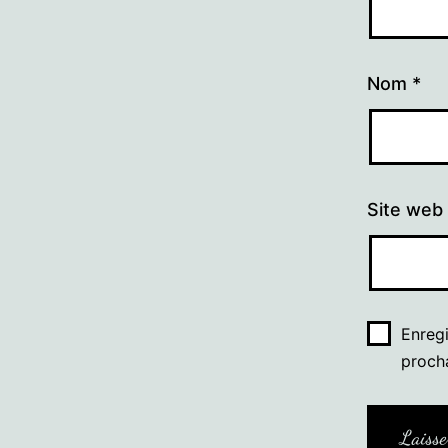
Nom
*
Site web
Enreg
proch