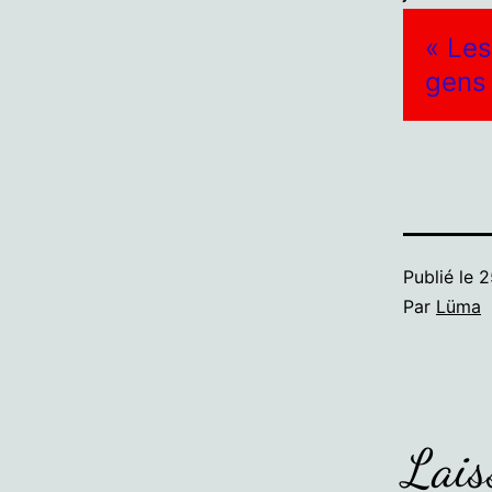
« Les
gens 
Publié le
2
Par
Lüma
Lais