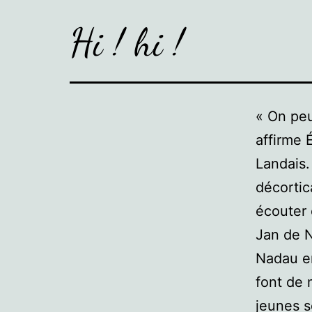
Hi ! hi !
« On peu
affirme 
Landais.
décortic
écouter 
Jan de N
Nadau en
font de 
jeunes s