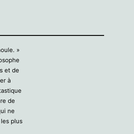
moule. »
losophe
és et de
er à
tastique
ire de
qui ne
les plus