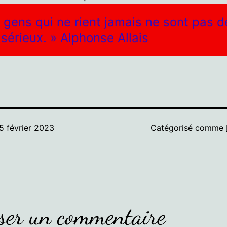
 gens qui ne rient jamais ne sont pas d
sérieux. » Alphonse Allais
5 février 2023
Catégorisé comme
ser un commentaire