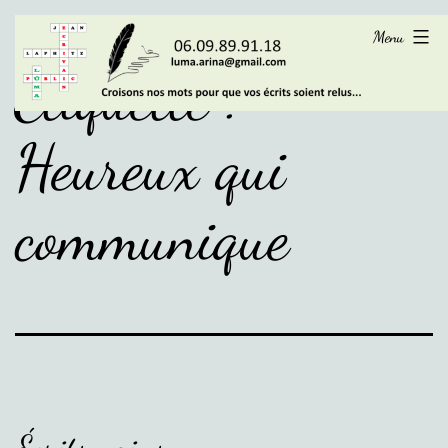
Aller
LÜMA
Menu
au
Étiquette :
contenu
Heureux qui
communique